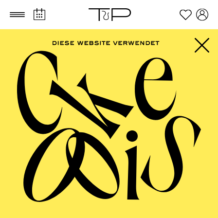
Zum Hauptinhalt springen
Zum Footer springen
Emir Medić
Kostümbildner
VITA
Emir Medić ist ein deutsch-bosnischer Kostümbildner
und Modedesigner für Theater-, Musik- und
Fotoproduktionen. Seine Entwürfe, etwa fürs
Schauspielhaus Zürich, Junges Schauspielhaus
Hamburg, Schauspielhaus Bochum und Schauspiel
Essen, spiegeln oft die schöpferische Zerrissenheit
zwischen Kulturen, Tradition und Erneuerung und sind
auch Ausdruck von Vielfalt. Medić arbeitet mit
Regisseur*innen Selen Kara, Alexander