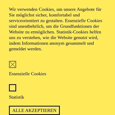
Riemenschneider und Caner Akdeniz zusammen und
Wir verwenden Cookies, um unsere Angebote für
Fotograf*innen wie Omid Aghdami, Dome Darko und
Sie möglichst sicher, komfortabel und
Felix Bernason. Seine Arbeiten erscheinen unter
serviceorientiert zu gestalten. Essenzielle Cookies
anderem in Magazinen wie The Kunst Magazine,
sind unentbehrlich, um die Grundfunktionen der
Schön! und TUSH.
Website zu ermöglichen. Statistik-Cookies helfen
uns zu verstehen, wie die Website genutzt wird,
indem Informationen anonym gesammelt und
gemeldet werden.
AKTUELLE PRODUKTIONEN
Kostüme
Essenzielle Cookies
ISTANBUL
Statistik
ALLE AKZEPTIEREN
TERMINE UND TICKETS