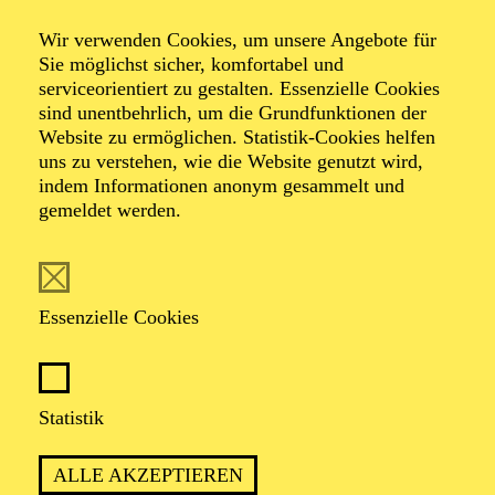
entstanden. Eine enge Zusammenarbeit verbindet sie
mit den Regisseur:innen Ruth Mensah und Josef
Wir verwenden Cookies, um unsere Angebote für
Becker. Mit Ruth Mensah realisierte sie u. a. die
Sie möglichst sicher, komfortabel und
Uraufführung von Kim de l’Horizons
„Hänsel und
serviceorientiert zu gestalten. Essenzielle Cookies
Greta & The Big Bad Witch“
, welche 2023 zu den
sind unentbehrlich, um die Grundfunktionen der
Autor:innentheatertagen am Deutschen Theater Berlin
Website zu ermöglichen. Statistik-Cookies helfen
sowie zu
Burning Issues
eingeladen wurde. Für diese
uns zu verstehen, wie die Website genutzt wird,
Arbeit nominierte sie Simon Strauß in der
indem Informationen anonym gesammelt und
Kritiker:innenumfrage von
Theater heute
(Saison
gemeldet werden.
2022/23) zudem als beste Nachwuchskünstlerin.
Weitere Arbeiten entstanden am Theater Münster, dem
Theater Bremen, dem Stadttheater Giessen, dem
Staatstheater Braunschweig, dem Theaterhaus Jena und
dem Staatsschauspiel Dresden.
Essenzielle Cookies
Statistik
ALLE AKZEPTIEREN