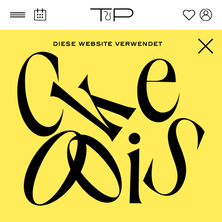
Zum Hauptinhalt springen
Zum Footer springen
Shayenne Di
Martino
VITA
Shayenne Di Martino, geboren 1994 in Zürich, ist freie
Kostümbildnerin. Nach einer Ausbildung zur
Schaufensterdekorateurin arbeitete sie zunächst als
Stylistin für Mode-Kampagnen und im Team von „The
Voice of Germany“.
Von 2021 bis 2023 war sie als Kostümassistentin an
den Bühnen Bern engagiert, wo erste eigene Arbeiten