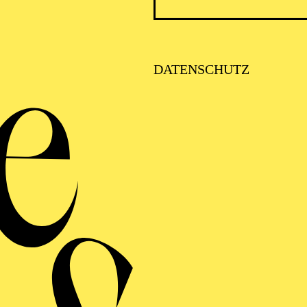
Öffen
DATENSCHUTZ
zu "D
von N