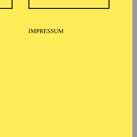
tliche Probe
IMPRESSUM
er Glöckner
otre-Dame"