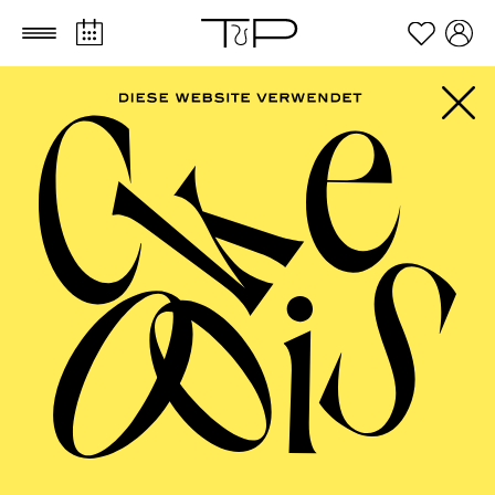
Zum Hauptinhalt springen
Zum Footer springen
Rosamond Thomas
VITA
Die britische Mezzosopranistin Rosamond Thomas ist
Absolventin der Universität für Musik und darstellende
Kunst in Wien und der Royal Academy of Music in
London. Sie spielte die Rolle der Asteria in Glucks
La
Corona
für das Teatro Barocco in Burg Perchtoldsdorf,
Komponist in Strauss'
Ariadne auf Naxos
(2021) und
L'Enfant in Ravels
L'Enfant et les sortilèges
(2020) im
Theater Schönbrunn und Sorceress (
Dido und Aeneas
)
beim Ryedale Festival 2019. An der Staatsoper
Hamburg debütierte sie 2023 in der Weltpremiere von