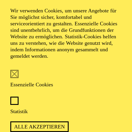
Wir verwenden Cookies, um unsere Angebote für
Sie möglichst sicher, komfortabel und
serviceorientiert zu gestalten. Essenzielle Cookies
sind unentbehrlich, um die Grundfunktionen der
Martin Koch
Website zu ermöglichen. Statistik-Cookies helfen
uns zu verstehen, wie die Website genutzt wird,
Tenor
indem Informationen anonym gesammelt und
gemeldet werden.
VITA
Seit der Spielzeit 2009/2010 ist er Mitglied im
Essenzielle Cookies
Ensemble der Oper Köln, zuvor war er
Ensemblemitglied der Deutschen Oper am Rhein
Düsseldorf. Gastengagements führten ihn u. a. zu den
Bregenzer Festspielen, an die Komische Oper Berlin,
Statistik
die Oper Bonn, das Nationaltheater Mannheim, das
Staatstheater Wiesbaden und an die Dresdner
Semperoper. Im Sommer 2012 debütierte er erfolgreich
ALLE AKZEPTIEREN