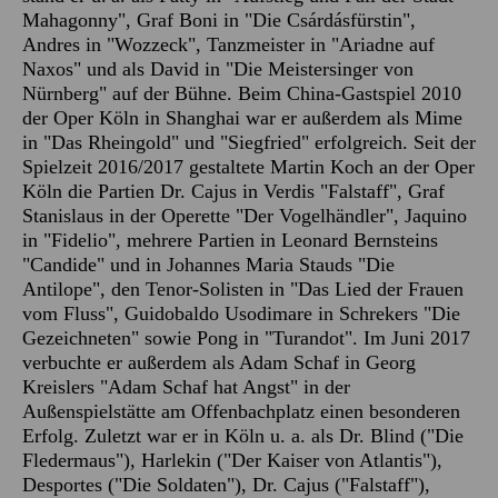
Mahagonny", Graf Boni in "Die Csárdásfürstin",
Andres in "Wozzeck", Tanzmeister in "Ariadne auf
Naxos" und als David in "Die Meistersinger von
Nürnberg" auf der Bühne. Beim China-Gastspiel 2010
der Oper Köln in Shanghai war er außerdem als Mime
in "Das Rheingold" und "Siegfried" erfolgreich. Seit der
Spielzeit 2016/2017 gestaltete Martin Koch an der Oper
Köln die Partien Dr. Cajus in Verdis "Falstaff", Graf
Stanislaus in der Operette "Der Vogelhändler", Jaquino
in "Fidelio", mehrere Partien in Leonard Bernsteins
"Candide" und in Johannes Maria Stauds "Die
Antilope", den Tenor-Solisten in "Das Lied der Frauen
vom Fluss", Guidobaldo Usodimare in Schrekers "Die
Gezeichneten" sowie Pong in "Turandot". Im Juni 2017
verbuchte er außerdem als Adam Schaf in Georg
Kreislers "Adam Schaf hat Angst" in der
Außenspielstätte am Offenbachplatz einen besonderen
Erfolg. Zuletzt war er in Köln u. a. als Dr. Blind ("Die
Fledermaus"), Harlekin ("Der Kaiser von Atlantis"),
Desportes ("Die Soldaten"), Dr. Cajus ("Falstaff"),