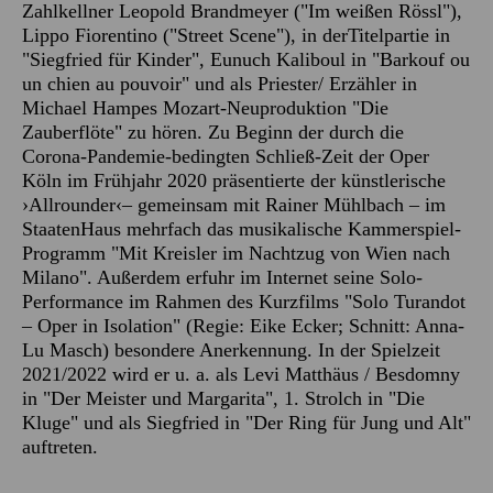
Zahlkellner Leopold Brandmeyer ("Im weißen Rössl"),
Lippo Fiorentino ("Street Scene"), in derTitelpartie in
"Siegfried für Kinder", Eunuch Kaliboul in "Barkouf ou
un chien au pouvoir" und als Priester/ Erzähler in
Michael Hampes Mozart-Neuproduktion "Die
Zauberflöte" zu hören. Zu Beginn der durch die
Corona-Pandemie-bedingten Schließ-Zeit der Oper
Köln im Frühjahr 2020 präsentierte der künstlerische
›Allrounder‹– gemeinsam mit Rainer Mühlbach – im
StaatenHaus mehrfach das musikalische Kammerspiel-
Programm "Mit Kreisler im Nachtzug von Wien nach
Milano". Außerdem erfuhr im Internet seine Solo-
Performance im Rahmen des Kurzfilms "Solo Turandot
– Oper in Isolation" (Regie: Eike Ecker; Schnitt: Anna-
Lu Masch) besondere Anerkennung. In der Spielzeit
2021/2022 wird er u. a. als Levi Matthäus / Besdomny
in "Der Meister und Margarita", 1. Strolch in "Die
Kluge" und als Siegfried in "Der Ring für Jung und Alt"
auftreten.