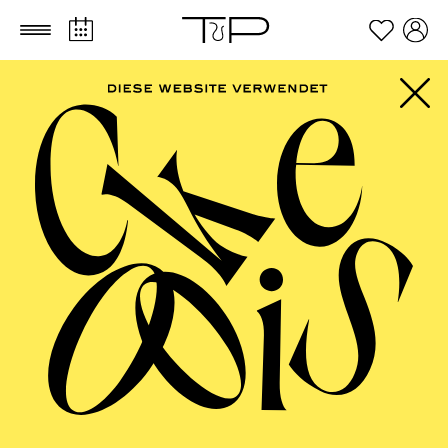
Zum Hauptinhalt springen
Zum Footer springen