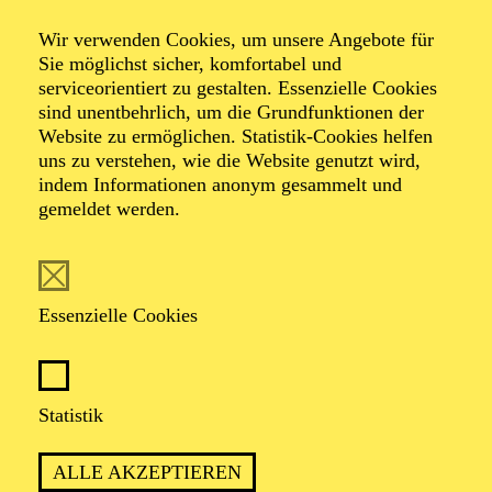
Wir verwenden Cookies, um unsere Angebote für
Sie möglichst sicher, komfortabel und
Foto: Johan Sandberg
serviceorientiert zu gestalten. Essenzielle Cookies
sind unentbehrlich, um die Grundfunktionen der
Website zu ermöglichen. Statistik-Cookies helfen
Silvia Weiskopf
uns zu verstehen, wie die Website genutzt wird,
indem Informationen anonym gesammelt und
Schauspiel-Ensemble
gemeldet werden.
VITA
Essenzielle Cookies
Silvia Weiskopf
, geboren 1980 in Mainz, absolvierte
ihr Studium von 2002 bis 2006 an der Schauspielschule
Bochum. In der Jahrgangsabschluss-Inszenierung, die
2005 am Schauspielhaus Bochum gezeigt wurde,
Statistik
spielte sie die Hermia in Shakespeares „Ein
Sommernachtstraum“. 2006 trat sie ihr erstes
ALLE AKZEPTIEREN
Gastengagement an: Unter der Regie von David Bösch