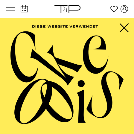
Zum Hauptinhalt springen
Zum Footer springen