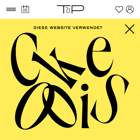
Zum Hauptinhalt springen
Zum Footer springen