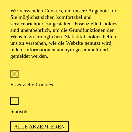
Wir verwenden Cookies, um unsere Angebote für
Sie möglichst sicher, komfortabel und
serviceorientiert zu gestalten. Essenzielle Cookies
sind unentbehrlich, um die Grundfunktionen der
Dorin Gal
Website zu ermöglichen. Statistik-Cookies helfen
uns zu verstehen, wie die Website genutzt wird,
Bühnen- und Kostümbildner
indem Informationen anonym gesammelt und
gemeldet werden.
VITA
Dorin Gal absolvierte sein Studium in Klausenburg.
Essenzielle Cookies
Daraufhin war er zehn Jahre Mitglied der Bayerischen
Staatsoper München, an der er als Tänzer, Bühnen-
sowie auch als Kostümbildner tätig war. Die
Inszenierung von August Strindbergs „Ein Traumspiel“
Statistik
mit dem Bayerischen Staatsballett, bei der er für das
Bühnen- und Kostümbild verantwortlich war, erhielt
1997 den Bayerischen Theaterpreis. Seine
ALLE AKZEPTIEREN