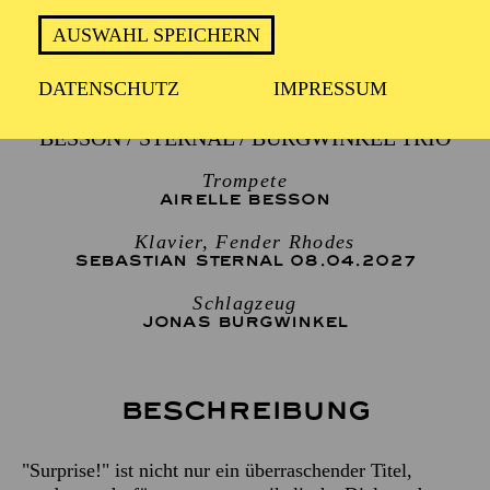
AUSWAHL SPEICHERN
1 Stunde 30 Minuten, keine Pause
DATENSCHUTZ
IMPRESSUM
BESSON / STERNAL / BURGWINKEL TRIO
Trompete
AIRELLE BESSON
Klavier, Fender Rhodes
SEBASTIAN STERNAL 08.04.2027
Schlagzeug
JONAS BURGWINKEL
Beschreibung
"Surprise!" ist nicht nur ein überraschender Titel,