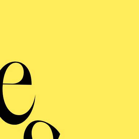
„S
Besson
Burgw