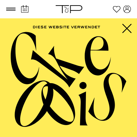
Zum Hauptinhalt springen
Zum Footer springen