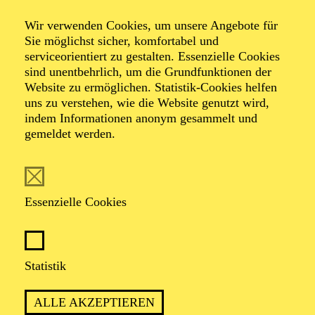
Wir verwenden Cookies, um unsere Angebote für
Sie möglichst sicher, komfortabel und
Foto: Johan Sandberg
serviceorientiert zu gestalten. Essenzielle Cookies
sind unentbehrlich, um die Grundfunktionen der
Website zu ermöglichen. Statistik-Cookies helfen
Silvia Weiskopf
uns zu verstehen, wie die Website genutzt wird,
indem Informationen anonym gesammelt und
Schauspiel-Ensemble
gemeldet werden.
VITA
Essenzielle Cookies
Silvia Weiskopf
, geboren 1980 in Mainz, absolvierte
ihr Studium von 2002 bis 2006 an der Schauspielschule
Bochum. In der Jahrgangsabschluss-Inszenierung, die
2005 am Schauspielhaus Bochum gezeigt wurde,
Statistik
spielte sie die Hermia in Shakespeares „Ein
Sommernachtstraum“. 2006 trat sie ihr erstes
ALLE AKZEPTIEREN
Gastengagement an: Unter der Regie von David Bösch