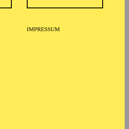
IMPRESSUM
er Johann
ß Konzert-
Gala