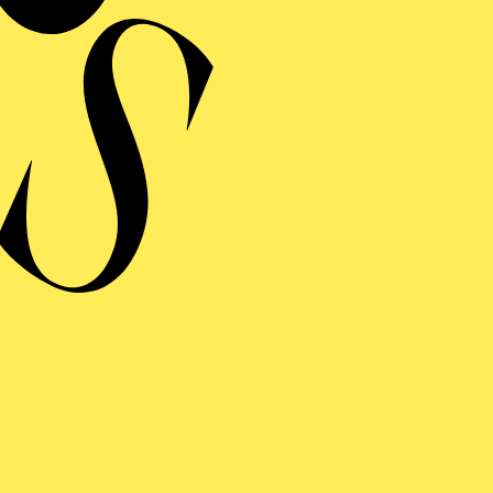
Operettenme
und Märsch
Veranstalter