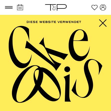
Zum Hauptinhalt springen
Zum Footer springen
PHILHARMONIE
ESSEN
Philharmonie entdecken ·
Kleinkinderkonzert
Eine Vogelhochzeit
TICKETS