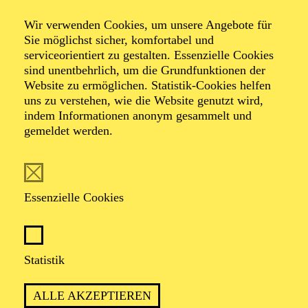
Wir verwenden Cookies, um unsere Angebote für
Sie möglichst sicher, komfortabel und
TERMIN
serviceorientiert zu gestalten. Essenzielle Cookies
Freitag 25. September 2026
sind unentbehrlich, um die Grundfunktionen der
Samstag 26. September 2026
Website zu ermöglichen. Statistik-Cookies helfen
Sonntag 27. September 2026
uns zu verstehen, wie die Website genutzt wird,
indem Informationen anonym gesammelt und
gemeldet werden.
45 Minuten, keine Pause
Für Kleinkinder von 1 bis 3 Jahren
Essenzielle Cookies
Gesang
Statistik
CARMEN RATTAY
Blockflöten
ALLE AKZEPTIEREN
KATRIN SONS