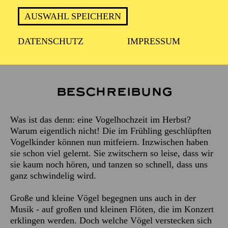
Klavier
AUSWAHL SPEICHERN
THOMAS BRACHT
DATENSCHUTZ
IMPRESSUM
Moderation
MATTHIAS RIETSCHEL
Beschreibung
Was ist das denn: eine Vogelhochzeit im Herbst?
Warum eigentlich nicht! Die im Frühling geschlüpften
Vogelkinder können nun mitfeiern. Inzwischen haben
sie schon viel gelernt. Sie zwitschern so leise, dass wir
sie kaum noch hören, und tanzen so schnell, dass uns
ganz schwindelig wird.
Große und kleine Vögel begegnen uns auch in der
Musik - auf großen und kleinen Flöten, die im Konzert
erklingen werden. Doch welche Vögel verstecken sich