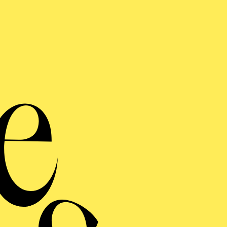
monie entdecken · Kleinkinde
ine Vogelhochze