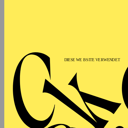
Philhar
E