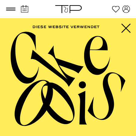
Zum Hauptinhalt springen
Zum Footer springen
PHILHARMONIE
ESSEN
Philharmonie entdecken ·
Kleinkinderkonzert
Eine Vogelhochzeit
TICKETS