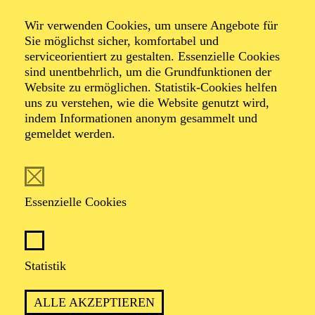
Wir verwenden Cookies, um unsere Angebote für
Sie möglichst sicher, komfortabel und
TERMIN
serviceorientiert zu gestalten. Essenzielle Cookies
Freitag 25. September 2026
sind unentbehrlich, um die Grundfunktionen der
Samstag 26. September 2026
Website zu ermöglichen. Statistik-Cookies helfen
Sonntag 27. September 2026
uns zu verstehen, wie die Website genutzt wird,
indem Informationen anonym gesammelt und
gemeldet werden.
45 Minuten, keine Pause
Für Kleinkinder von 1 bis 3 Jahren
Essenzielle Cookies
Gesang
Statistik
CARMEN RATTAY
Blockflöten
ALLE AKZEPTIEREN
KATRIN SONS