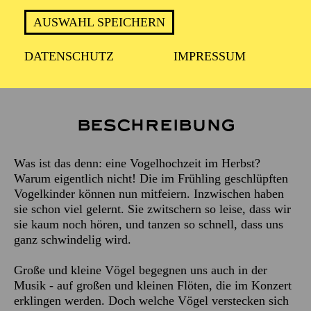
Klavier
AUSWAHL SPEICHERN
THOMAS BRACHT
DATENSCHUTZ
IMPRESSUM
Moderation
MATTHIAS RIETSCHEL
Beschreibung
Was ist das denn: eine Vogelhochzeit im Herbst?
Warum eigentlich nicht! Die im Frühling geschlüpften
Vogelkinder können nun mitfeiern. Inzwischen haben
sie schon viel gelernt. Sie zwitschern so leise, dass wir
sie kaum noch hören, und tanzen so schnell, dass uns
ganz schwindelig wird.
Große und kleine Vögel begegnen uns auch in der
Musik - auf großen und kleinen Flöten, die im Konzert
erklingen werden. Doch welche Vögel verstecken sich