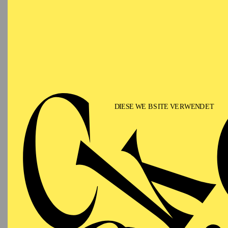
Philhar
E