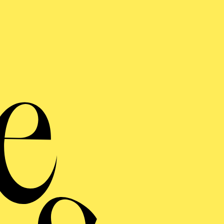
monie entdecken · Kleinkinde
ine Vogelhochze