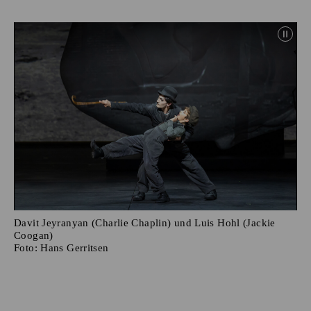
Davit Jeyranyan (Charlie Chaplin) und Luis Hohl (Jackie
Coogan)
Foto:
Hans Gerritsen