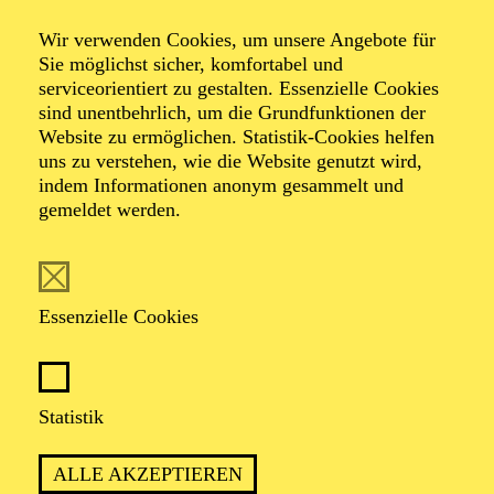
Smile
Wir verwenden Cookies, um unsere Angebote für
Sie möglichst sicher, komfortabel und
serviceorientiert zu gestalten. Essenzielle Cookies
Ein Chaplin-Abend von Ben Van Cauwenbergh und
sind unentbehrlich, um die Grundfunktionen der
Armen Hakobyan
Website zu ermöglichen. Statistik-Cookies helfen
Musik von Louis Armstrong, John Barry, Charlie
uns zu verstehen, wie die Website genutzt wird,
Chaplin, Léo Delibes, Bobby McFerrin, Richard
indem Informationen anonym gesammelt und
Wagner, Tom Waits u. a.
gemeldet werden.
Essenzielle Cookies
BEN VAN CAUWENBERGH UND
ARMEN HAKOBYAN SETZEN DEM
Statistik
WOHL KOMISCHSTEN ALLER
KÜNSTLER EIN TÄNZERISCHES
ALLE AKZEPTIEREN