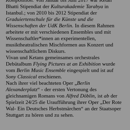
Komposition.
Von Januar bis Juni 2017 war Ketan
Bhatti Stipendiat der
Kulturakademie Tarabya
in
Istanbul.; von 2010 bis 2012 Stipendiat der
Graduiertenschule für die Künste und die
Wissenschaften der UdK Berlin
. In diesem Rahmen
arbeitete er mit verschiedenen Ensembles und mit
Wissenschaftler*innen an experimentellen,
musiktheatralischen Mischformen aus Konzert und
wissenschaftlichem Diskurs.
Vivan und Ketans gemeinsames orchestrales
Debütalbum
Flying Pictures at an Exhibition
wurde
vom
Berlin Music Ensemble
eingespielt und ist auf
Sony Classical
erschienen.
Nach ihrer viel beachteten Oper „
Berlin
Alexanderplatz
“ - der ersten Vertonung des
gleichnamigen Romans von
Alfred Döblin,
ist
ab
der
Spielzeit 24/25 die Uraufführung ihrer Oper „Der Rote
Wal- Ein Deutsches Herbstmärchen“ an der Staatsoper
Stuttgart zu hören und zu sehen.