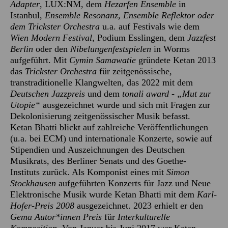
Adapter
, LUX:NM, dem
Hezarfen Ensemble
in
Istanbul,
Ensemble Resonanz, Ensemble Reflektor oder
dem Trickster Orchestra
u.a. auf Festivals wie dem
Wien Modern Festival,
Podium Esslingen, dem
Jazzfest
Berlin
oder den
Nibelungenfestspielen
in Worms
aufgeführt. Mit
Cymin Samawatie
gründete Ketan 2013
das
Trickster Orchestra
für zeitgenössische,
transtraditionelle Klangwelten, das 2022 mit dem
Deutschen Jazzpreis
und dem
tonali award - „Mut zur
Utopie“
ausgezeichnet wurde und sich mit Fragen zur
Dekolonisierung zeitgenössischer Musik befasst.
Ketan Bhatti blickt auf zahlreiche Veröffentlichungen
(u.a. bei ECM) und internationale Konzerte, sowie auf
Stipendien und Auszeichnungen des Deutschen
Musikrats, des Berliner Senats und des Goethe-
Instituts zurück. Als Komponist eines mit
Simon
Stockhausen
aufgeführten Konzerts für Jazz und Neue
Elektronische Musik wurde Ketan Bhatti mit dem
Karl-
Hofer-Preis 2008
ausgezeichnet. 2023 erhielt er den
Gema Autor*innen Preis
für
Interkulturelle