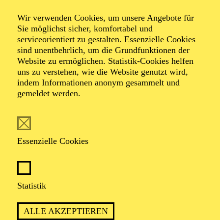
Wir verwenden Cookies, um unsere Angebote für
Sie möglichst sicher, komfortabel und
serviceorientiert zu gestalten. Essenzielle Cookies
sind unentbehrlich, um die Grundfunktionen der
Website zu ermöglichen. Statistik-Cookies helfen
uns zu verstehen, wie die Website genutzt wird,
Foto: Janine Kuehn
indem Informationen anonym gesammelt und
gemeldet werden.
Ketan Bhatti
Essenzielle Cookies
VITA
Ketan Bhatti ist ein Grenzgänger zwischen
Statistik
verschiedenen Genre- und Kulturwelten. Seine Arbeiten
reichen von zeitgenössischer Kammermusik, über
ALLE AKZEPTIEREN
experimentelles Musik- und Tanztheater, Bühnen- und