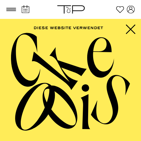
Zum Hauptinhalt springen
Zum Footer springen