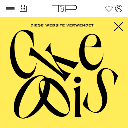
Zum Hauptinhalt springen
Zum Footer springen
AALTO MUSIKTHEATER
Otello