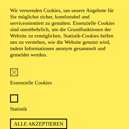
Wir verwenden Cookies, um unsere Angebote für
Dramma lirico in vier Akten von Giuseppe Verdi
Sie möglichst sicher, komfortabel und
Libretto von Arrigo Boito nach William Shakespeare
serviceorientiert zu gestalten. Essenzielle Cookies
sind unentbehrlich, um die Grundfunktionen der
Website zu ermöglichen. Statistik-Cookies helfen
uns zu verstehen, wie die Website genutzt wird,
indem Informationen anonym gesammelt und
gemeldet werden.
PACKENDES EIFERSUCHTSDRAMA
ZWISCHEN ILLUSION UND
Essenzielle Cookies
WIRKLICHKEIT
Statistik
PREMIERE
02. Februar 2019
ALLE AKZEPTIEREN