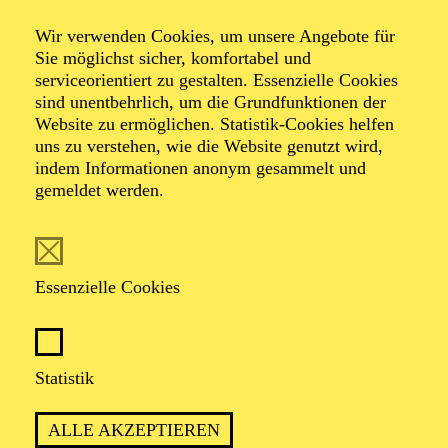
Wir verwenden Cookies, um unsere Angebote für
Sie möglichst sicher, komfortabel und
Foto: Johan Sandberg
serviceorientiert zu gestalten. Essenzielle Cookies
sind unentbehrlich, um die Grundfunktionen der
Website zu ermöglichen. Statistik-Cookies helfen
Benjamin Balazs
uns zu verstehen, wie die Website genutzt wird,
indem Informationen anonym gesammelt und
Tänzer (Gruppe)
gemeldet werden.
VITA
Essenzielle Cookies
Benjamin Balazs erhielt seine tänzerische Ausbildung
an der an der Escola de Danca do Conservatorio
Nacional in Portugal sowie an der Tanzakademie
Zürich. Seine ersten Erfahrungen mit einer Compagnie
Statistik
sammelte er beim Bayerischen Junior Ballett München
an der Bayerischen Staatsoper, wo er seit 2016
ALLE AKZEPTIEREN
engagiert war. Während seiner Zeit an der Tanz