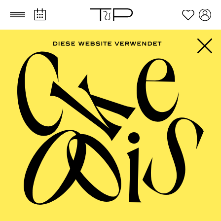
Zum Hauptinhalt springen
Zum Footer springen