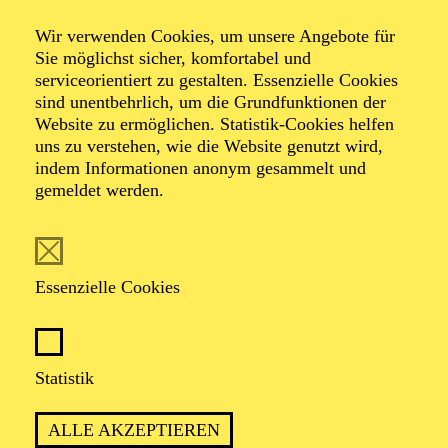
Wir verwenden Cookies, um unsere Angebote für
Sie möglichst sicher, komfortabel und
Foto: Johan Sandberg
serviceorientiert zu gestalten. Essenzielle Cookies
sind unentbehrlich, um die Grundfunktionen der
Website zu ermöglichen. Statistik-Cookies helfen
Ines Krug
uns zu verstehen, wie die Website genutzt wird,
indem Informationen anonym gesammelt und
Schauspiel-Ensemble
gemeldet werden.
VITA
Essenzielle Cookies
Ines Krug
wurde in Karlsruhe geboren. Nach einem
Studium der Anglistik und Romanistik, das sie bis zur
Zwischenprüfung durchzog, absolvierte sie ab 1986
ihre Schauspielausbildung an der Otto-Falckenberg-
Statistik
Schule in München. Bisherige Festengagements:
Städtische Bühnen Bielefeld, Stadttheater Konstanz,
ALLE AKZEPTIEREN
Theater der Stadt Heidelberg und Theater Krefeld