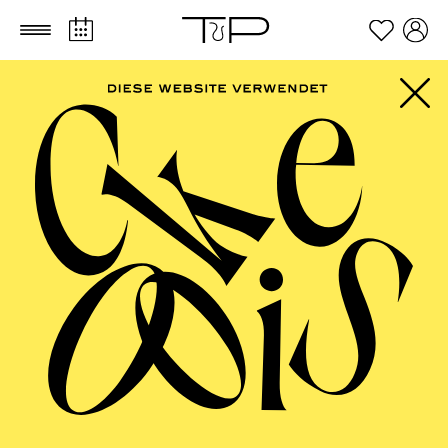
Zum Hauptinhalt springen
Zum Footer springen