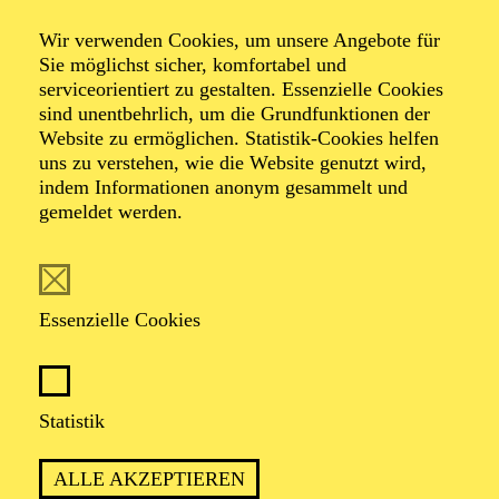
Wir verwenden Cookies, um unsere Angebote für
Sie möglichst sicher, komfortabel und
serviceorientiert zu gestalten. Essenzielle Cookies
sind unentbehrlich, um die Grundfunktionen der
Valeria Lampadova
Website zu ermöglichen. Statistik-Cookies helfen
uns zu verstehen, wie die Website genutzt wird,
Videografie
indem Informationen anonym gesammelt und
gemeldet werden.
VITA
Valeria Lampadova erhielt ihre tänzerische Ausbildung
Essenzielle Cookies
am Arts Dance Department of the Royal Conservatory
in Den Haag. Besonders prägend war die jahrelange
Zusammenarbeit mit dem Choreografen Stephan Thoss
in ihrer Zeit am Staatstheater Wiesbaden. In dieser Zeit
Statistik
entstanden auch erste Videoaufnahmen, und seit 2014
widmet sie sich dieser Leidenschaft intensiv. 2018
absolvierte sie ihr Studium „Kamera und Schnitt“ an
ALLE AKZEPTIEREN