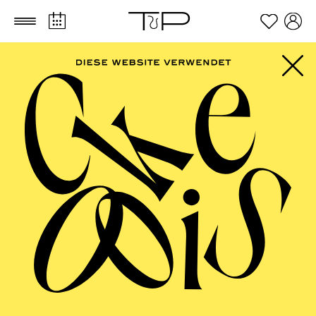
Zum Hauptinhalt springen
Zum Footer springen