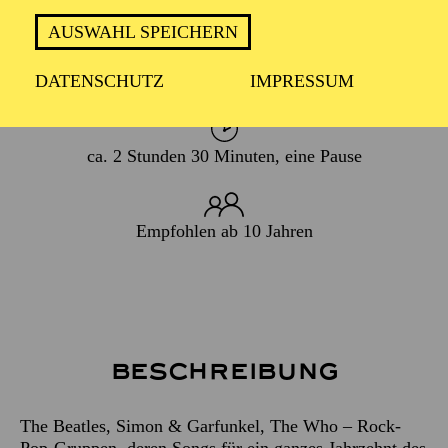
08. Februar 2020
AUSWAHL SPEICHERN
WIEDERAUFNAHME
06. September 2025
DATENSCHUTZ
IMPRESSUM
ca. 2 Stunden 30 Minuten, eine Pause
Empfohlen ab 10 Jahren
Beschreibung
The Beatles, Simon & Garfunkel, The Who – Rock-
Pop-Gruppen, deren Songs für ein ganzes Jahrzehnt des