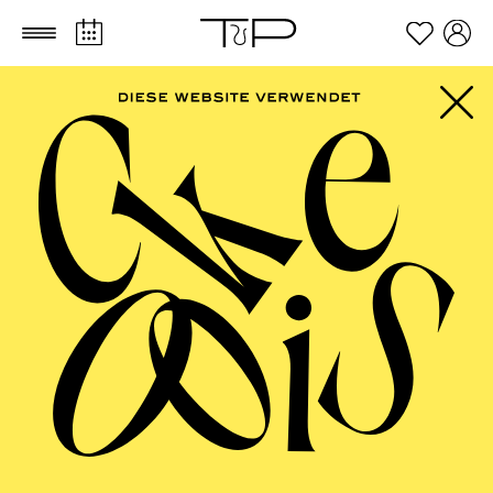
Zum Hauptinhalt springen
Zum Footer springen
AALTO MUSIKTHEATER
Yester­date