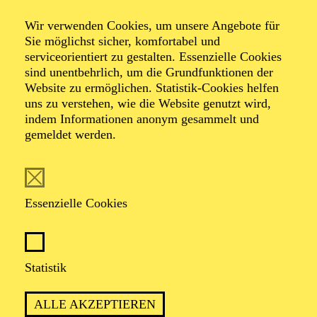
Ein Rendezvous mit den 60ern
Wir verwenden Cookies, um unsere Angebote für
Sie möglichst sicher, komfortabel und
serviceorientiert zu gestalten. Essenzielle Cookies
Musical-Revue von Heribert Feckler und Marie-Helen
sind unentbehrlich, um die Grundfunktionen der
Joël
Website zu ermöglichen. Statistik-Cookies helfen
uns zu verstehen, wie die Website genutzt wird,
indem Informationen anonym gesammelt und
gemeldet werden.
Essenzielle Cookies
EINE ZEITREISE IN DIE "SWINGING
SIXTIES" MIT HITS VON DEN
BEATLES BIS DRAFI DEUTSCHER
Statistik
ALLE AKZEPTIEREN
PREMIERE