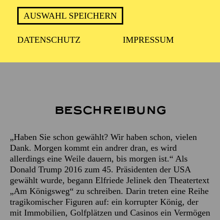
ca. 2 Stunden inkl. Pause
AUSWAHL SPEICHERN
DATENSCHUTZ
IMPRESSUM
Empfohlen ab 16 Jahren
Beschreibung
„Haben Sie schon gewählt? Wir haben schon, vielen
Dank. Morgen kommt ein andrer dran, es wird
allerdings eine Weile dauern, bis morgen ist.“ Als
Donald Trump 2016 zum 45. Präsidenten der USA
gewählt wurde, begann Elfriede Jelinek den Theatertext
„Am Königsweg“ zu schreiben. Darin treten eine Reihe
tragikomischer Figuren auf: ein korrupter König, der
mit Immobilien, Golfplätzen und Casinos ein Vermögen