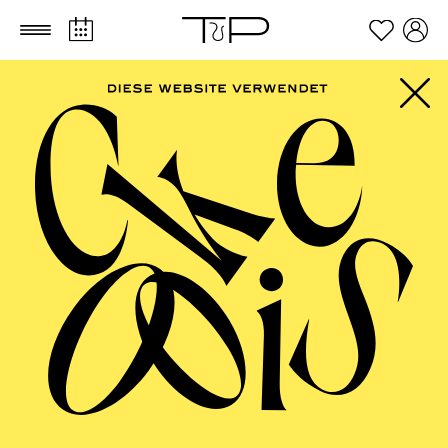
Zum Hauptinhalt springen
Zum Footer springen
SCHAUSPIEL ESSEN
Am Königs­weg/­