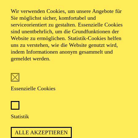
End­sieg
Wir verwenden Cookies, um unsere Angebote für
Sie möglichst sicher, komfortabel und
serviceorientiert zu gestalten. Essenzielle Cookies
sind unentbehrlich, um die Grundfunktionen der
von Elfriede Jelinek
Website zu ermöglichen. Statistik-Cookies helfen
uns zu verstehen, wie die Website genutzt wird,
indem Informationen anonym gesammelt und
gemeldet werden.
Essenzielle Cookies
PREMIERE
20. September 2025
WIEDERAUFNAHME
Statistik
in der Spielzeit 2026/2027
ALLE AKZEPTIEREN