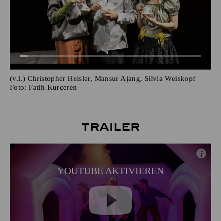
(v.l.) Christopher Heisler, Mansur Ajang, Silvia Weiskopf
Foto:
Fatih Kurçeren
Trailer
i
YOUTUBE AKTIVIEREN