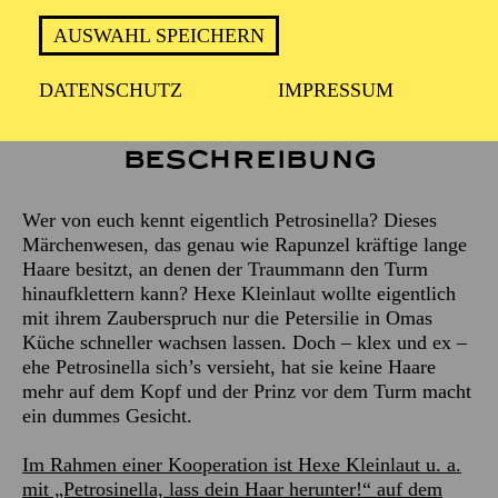
Empfohlen ab 3 Jahren
AUSWAHL SPEICHERN
DATENSCHUTZ
IMPRESSUM
Beschreibung
Wer von euch kennt eigentlich Petrosinella? Dieses
Märchenwesen, das genau wie Rapunzel kräftige lange
Haare besitzt, an denen der Traummann den Turm
hinaufklettern kann? Hexe Kleinlaut wollte eigentlich
mit ihrem Zauberspruch nur die Petersilie in Omas
Küche schneller wachsen lassen. Doch – klex und ex –
ehe Petrosinella sich’s versieht, hat sie keine Haare
mehr auf dem Kopf und der Prinz vor dem Turm macht
ein dummes Gesicht.
Im Rahmen einer Kooperation ist Hexe Kleinlaut u. a.
mit „Petrosinella, lass dein Haar herunter!“ auf dem