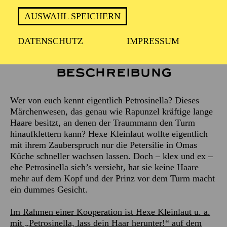
Empfohlen ab 3 Jahren
AUSWAHL SPEICHERN
DATENSCHUTZ
IMPRESSUM
Beschreibung
Wer von euch kennt eigentlich Petrosinella? Dieses
Märchenwesen, das genau wie Rapunzel kräftige lange
Haare besitzt, an denen der Traummann den Turm
hinaufklettern kann? Hexe Kleinlaut wollte eigentlich
mit ihrem Zauberspruch nur die Petersilie in Omas
Küche schneller wachsen lassen. Doch – klex und ex –
ehe Petrosinella sich’s versieht, hat sie keine Haare
mehr auf dem Kopf und der Prinz vor dem Turm macht
ein dummes Gesicht.
Im Rahmen einer Kooperation ist Hexe Kleinlaut u. a.
mit „Petrosinella, lass dein Haar herunter!“ auf dem