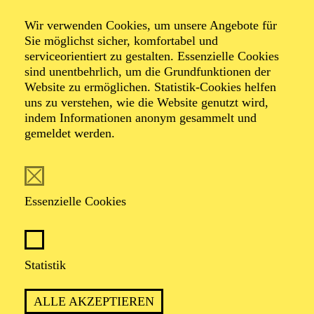
Wir verwenden Cookies, um unsere Angebote für
Sie möglichst sicher, komfortabel und
Foto: Johan Sandberg
serviceorientiert zu gestalten. Essenzielle Cookies
sind unentbehrlich, um die Grundfunktionen der
Website zu ermöglichen. Statistik-Cookies helfen
Ines Krug
uns zu verstehen, wie die Website genutzt wird,
indem Informationen anonym gesammelt und
Schauspiel-Ensemble
gemeldet werden.
VITA
Essenzielle Cookies
Ines Krug
wurde in Karlsruhe geboren. Nach einem
Studium der Anglistik und Romanistik, das sie bis zur
Zwischenprüfung durchzog, absolvierte sie ab 1986
ihre Schauspielausbildung an der Otto-Falckenberg-
Statistik
Schule in München. Bisherige Festengagements:
Städtische Bühnen Bielefeld, Stadttheater Konstanz,
ALLE AKZEPTIEREN
Theater der Stadt Heidelberg und Theater Krefeld