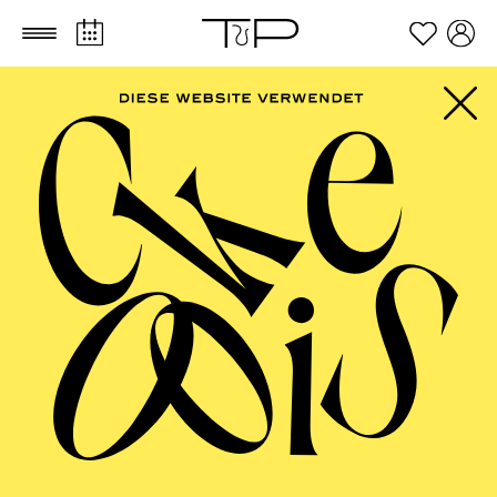
Zum Hauptinhalt springen
Zum Footer springen