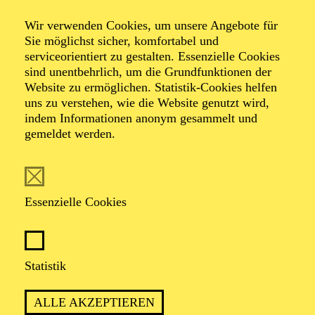
Wir verwenden Cookies, um unsere Angebote für
Sie möglichst sicher, komfortabel und
serviceorientiert zu gestalten. Essenzielle Cookies
sind unentbehrlich, um die Grundfunktionen der
Website zu ermöglichen. Statistik-Cookies helfen
uns zu verstehen, wie die Website genutzt wird,
indem Informationen anonym gesammelt und
gemeldet werden.
Johannes Walter
Essenzielle Cookies
VITA
Johannes Walter begann seinen künstlerischen
Werdegang mit Breakdance/ B-boying. Nach einer
Statistik
abgeschlossenen Elektrikerlehre entschied er sich für
eine Tanzausbildung im „Mind and Dance“. Derzeit
ALLE AKZEPTIEREN
studiert er im Fachbereich Physical Theater an der