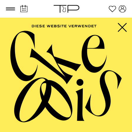
Zum Hauptinhalt springen
Zum Footer springen