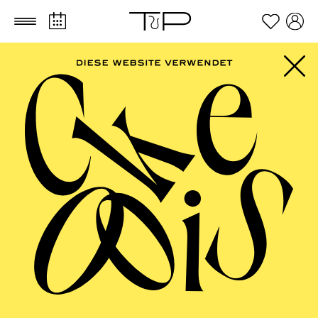
Zum Hauptinhalt springen
Zum Footer springen