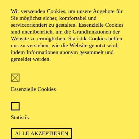
Wir verwenden Cookies, um unsere Angebote für
Sie möglichst sicher, komfortabel und
serviceorientiert zu gestalten. Essenzielle Cookies
sind unentbehrlich, um die Grundfunktionen der
Website zu ermöglichen. Statistik-Cookies helfen
uns zu verstehen, wie die Website genutzt wird,
Foto: Marie Haefner
indem Informationen anonym gesammelt und
gemeldet werden.
Alina Fluck
Essenzielle Cookies
VITA
Alina Fluck wurde 1993 in Hamburg geboren. Von
Statistik
2013 bis 2016 studierte sie Medien- und
Kulturwissenschaft an der Heinrich-Heine-Universität
ALLE AKZEPTIEREN
Düsseldorf. Es folgten zwei Jahre als Regieassistentin