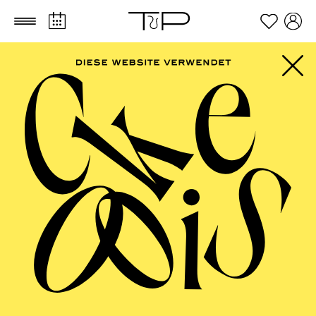
Zum Hauptinhalt springen
Zum Footer springen
AALTO
MUSIKTHEATER,
AALTO BALLETT
ESSEN