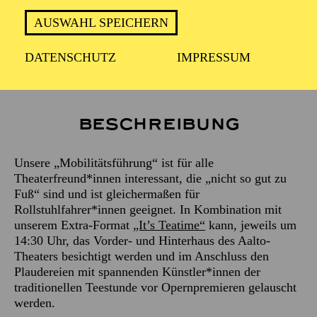
AUSWAHL SPEICHERN
ca. 1,5 Stunden
DATENSCHUTZ
IMPRESSUM
Beschreibung
Unsere „Mobilitätsführung“ ist für alle
Theaterfreund*innen interessant, die „nicht so gut zu
Fuß“ sind und ist gleichermaßen für
Rollstuhlfahrer*innen geeignet. In Kombination mit
unserem Extra-Format
„It’s Teatime“
kann, jeweils um
14:30 Uhr, das Vorder- und Hinterhaus des Aalto-
Theaters besichtigt werden und im Anschluss den
Plaudereien mit spannenden Künstler*innen der
traditionellen Teestunde vor Opernpremieren gelauscht
werden.