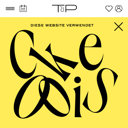
Zum Hauptinhalt springen
Zum Footer springen
SCHAUSPIEL ESSEN
Am Königs­weg/­