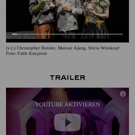
(v.l.) Christopher Heisler, Mansur Ajang, Silvia Weiskopf
Foto:
Fatih Kurçeren
Trailer
i
YOUTUBE AKTIVIEREN