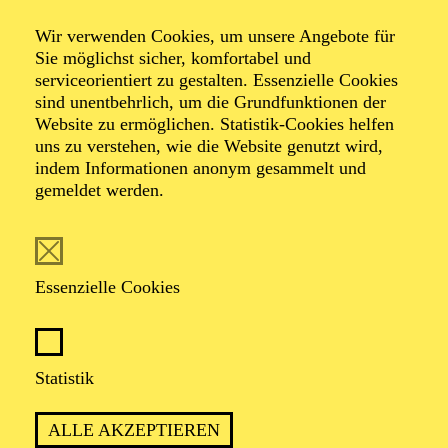
End­sieg
Wir verwenden Cookies, um unsere Angebote für
Sie möglichst sicher, komfortabel und
serviceorientiert zu gestalten. Essenzielle Cookies
sind unentbehrlich, um die Grundfunktionen der
von Elfriede Jelinek
Website zu ermöglichen. Statistik-Cookies helfen
uns zu verstehen, wie die Website genutzt wird,
indem Informationen anonym gesammelt und
gemeldet werden.
Essenzielle Cookies
PREMIERE
20. September 2025
WIEDERAUFNAHME
Statistik
in der Spielzeit 2026/2027
ALLE AKZEPTIEREN