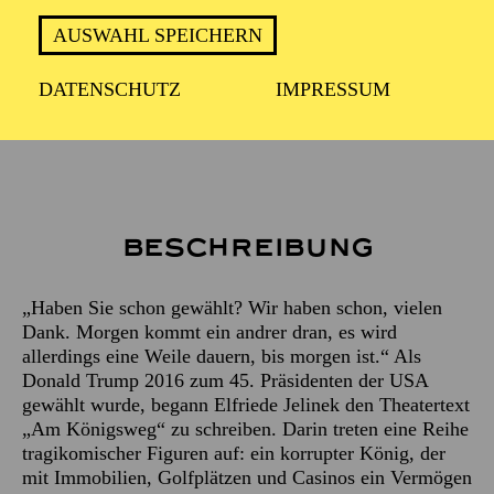
ca. 2 Stunden inkl. Pause
AUSWAHL SPEICHERN
DATENSCHUTZ
IMPRESSUM
Empfohlen ab 16 Jahren
Beschreibung
„Haben Sie schon gewählt? Wir haben schon, vielen
Dank. Morgen kommt ein andrer dran, es wird
allerdings eine Weile dauern, bis morgen ist.“ Als
Donald Trump 2016 zum 45. Präsidenten der USA
gewählt wurde, begann Elfriede Jelinek den Theatertext
„Am Königsweg“ zu schreiben. Darin treten eine Reihe
tragikomischer Figuren auf: ein korrupter König, der
mit Immobilien, Golfplätzen und Casinos ein Vermögen