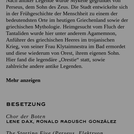
Nach antiker Legende wurde Mykene gegründet von
Perseus, dem Sohn des Zeus. Die Stadt entwickelte sich
in der Frühgeschichte der Menschheit zu einem der
bedeutendsten Orte im heutigen Griechenland sowie der
griechischen Mythologie. Heimgesucht vom Fluch der
Tantaliden wurde hier unter anderem Agamemnon,
Anführer des griechischen Heeres im trojanischen
Krieg, von seiner Frau Klytaimnestra im Bad ermordet
und diese wiederum von Orest, ihrem eigenen Sohn.
Hier fand die legendäre „Orestie“ statt, sowie
zahlreiche andere antike Legenden.
Mehr anzeigen
BESETZUNG
Chor der Boten
LENE DAX
,
RONALD RADUSCH GONZÁLEZ
The Starting Five (Perseus, Elektryon,