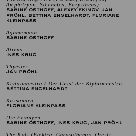
Amphitryon, Sthenelos, Eurystheus)
SABINE OSTHOFF
,
ALEXEY EKIMOV
,
JAN
PRÖHL
,
BETTINA ENGELHARDT
,
FLORIANE
KLEINPASS
Agamemnon
SABINE OSTHOFF
Atreus
INES KRUG
Thyestes
JAN PRÖHL
Klytaimnestra / Der Geist der Klytaimnestra
BETTINA ENGELHARDT
Kassandra
FLORIANE KLEINPASS
Die Erinnyen
SABINE OSTHOFF
,
INES KRUG
,
JAN PRÖHL
The Kids (Elektra, Chrysothemis, Orest)