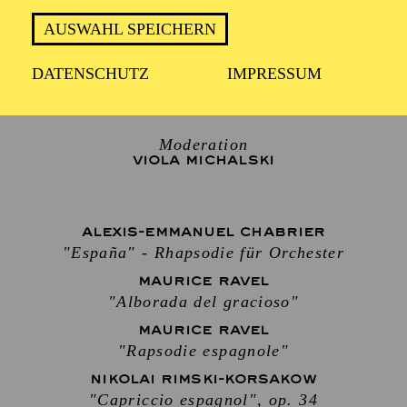
AUSWAHL SPEICHERN
ESSENER PHILHARMONIKER
DATENSCHUTZ
IMPRESSUM
Dirigent
TOMMASO TURCHETTA
Moderation
VIOLA MICHALSKI
ALEXIS-EMMANUEL CHABRIER
"España" - Rhapsodie für Orchester
MAURICE RAVEL
"Alborada del gracioso"
MAURICE RAVEL
"Rapsodie espagnole"
NIKOLAI RIMSKI-KORSAKOW
"Capriccio espagnol", op. 34