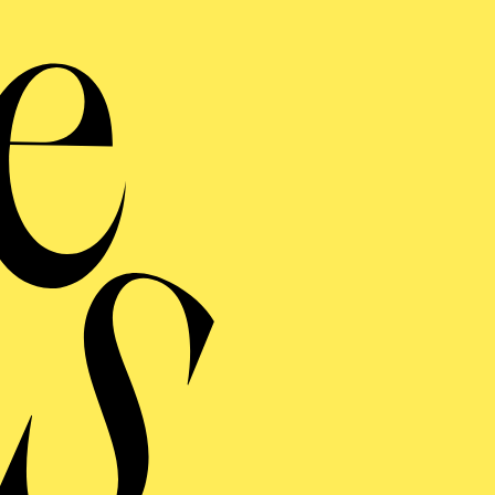
Works
Insz
mit anschlie