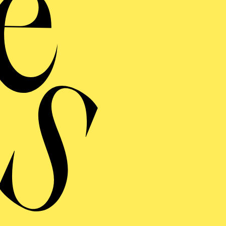
de
he
Ein Kinders