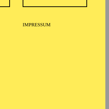
IMPRESSUM
per Kleinlaut
sinella, lass