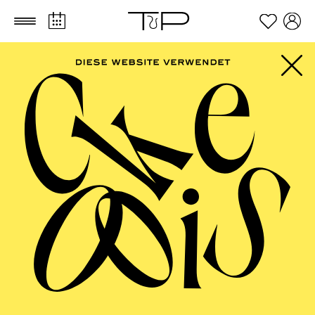
Zum Hauptinhalt springen
Zum Footer springen
AALTO
MUSIKTHEATER,
AALTO BALLETT
ESSEN, SCHAUSPIEL
ESSEN, ESSENER
PHILHARMONIKER,
PHILHARMONIE
ESSEN