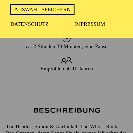
08. Februar 2020
AUSWAHL SPEICHERN
WIEDERAUFNAHME
06. September 2025
DATENSCHUTZ
IMPRESSUM
ca. 2 Stunden 30 Minuten, eine Pause
Empfohlen ab 10 Jahren
Beschreibung
The Beatles, Simon & Garfunkel, The Who – Rock-
Pop-Gruppen, deren Songs für ein ganzes Jahrzehnt des