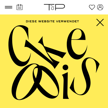
Zum Hauptinhalt springen
Zum Footer springen
AALTO MUSIKTHEATER
Yester­date