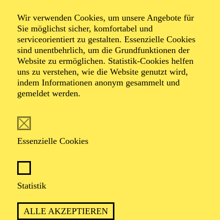
Ein Rendezvous mit den 60ern
Wir verwenden Cookies, um unsere Angebote für
Sie möglichst sicher, komfortabel und
serviceorientiert zu gestalten. Essenzielle Cookies
Musical-Revue von Heribert Feckler und Marie-Helen
sind unentbehrlich, um die Grundfunktionen der
Joël
Website zu ermöglichen. Statistik-Cookies helfen
uns zu verstehen, wie die Website genutzt wird,
indem Informationen anonym gesammelt und
gemeldet werden.
Essenzielle Cookies
EINE ZEITREISE IN DIE "SWINGING
SIXTIES" MIT HITS VON DEN
BEATLES BIS DRAFI DEUTSCHER
Statistik
ALLE AKZEPTIEREN
PREMIERE