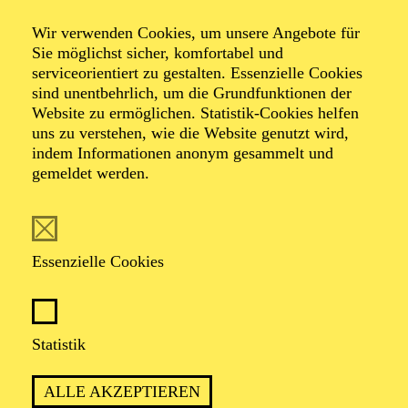
Ein Rendezvous mit den 60ern
Wir verwenden Cookies, um unsere Angebote für
Sie möglichst sicher, komfortabel und
serviceorientiert zu gestalten. Essenzielle Cookies
Musical-Revue von Heribert Feckler und Marie-Helen
sind unentbehrlich, um die Grundfunktionen der
Joël
Website zu ermöglichen. Statistik-Cookies helfen
uns zu verstehen, wie die Website genutzt wird,
indem Informationen anonym gesammelt und
gemeldet werden.
Essenzielle Cookies
EINE ZEITREISE IN DIE "SWINGING
SIXTIES" MIT HITS VON DEN
BEATLES BIS DRAFI DEUTSCHER
Statistik
ALLE AKZEPTIEREN
PREMIERE