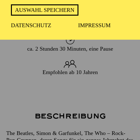
08. Februar 2020
AUSWAHL SPEICHERN
WIEDERAUFNAHME
06. September 2025
DATENSCHUTZ
IMPRESSUM
ca. 2 Stunden 30 Minuten, eine Pause
Empfohlen ab 10 Jahren
Beschreibung
The Beatles, Simon & Garfunkel, The Who – Rock-
Pop-Gruppen, deren Songs für ein ganzes Jahrzehnt des