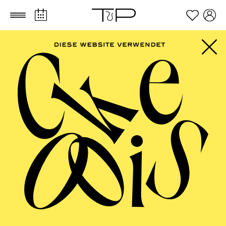
Zum Hauptinhalt springen
Zum Footer springen
AALTO MUSIKTHEATER
Yester­date