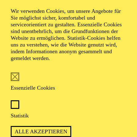
Wir verwenden Cookies, um unsere Angebote für
Sie möglichst sicher, komfortabel und
Foto: Johan Sandberg
serviceorientiert zu gestalten. Essenzielle Cookies
sind unentbehrlich, um die Grundfunktionen der
Website zu ermöglichen. Statistik-Cookies helfen
Ines Krug
uns zu verstehen, wie die Website genutzt wird,
indem Informationen anonym gesammelt und
Schauspiel-Ensemble
gemeldet werden.
VITA
Essenzielle Cookies
Ines Krug
wurde in Karlsruhe geboren. Nach einem
Studium der Anglistik und Romanistik, das sie bis zur
Zwischenprüfung durchzog, absolvierte sie ab 1986
ihre Schauspielausbildung an der Otto-Falckenberg-
Statistik
Schule in München. Bisherige Festengagements:
Städtische Bühnen Bielefeld, Stadttheater Konstanz,
ALLE AKZEPTIEREN
Theater der Stadt Heidelberg und Theater Krefeld