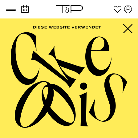
Zum Hauptinhalt springen
Zum Footer springen