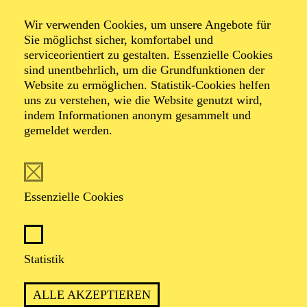
Wir verwenden Cookies, um unsere Angebote für
Sie möglichst sicher, komfortabel und
serviceorientiert zu gestalten. Essenzielle Cookies
sind unentbehrlich, um die Grundfunktionen der
Website zu ermöglichen. Statistik-Cookies helfen
uns zu verstehen, wie die Website genutzt wird,
Foto: privat
indem Informationen anonym gesammelt und
gemeldet werden.
Jenny Theisen
Essenzielle Cookies
VITA
Jenny Theisen studierte Kommunikationsdesign mit
Statistik
Schwerpunkt Fotografie und Video an der Hochschule
Düsseldorf und schloss ihr Studium im Rahmen eines
ALLE AKZEPTIEREN
Arbeitsaufenthaltes in Los Angeles ab. Im Anschluss