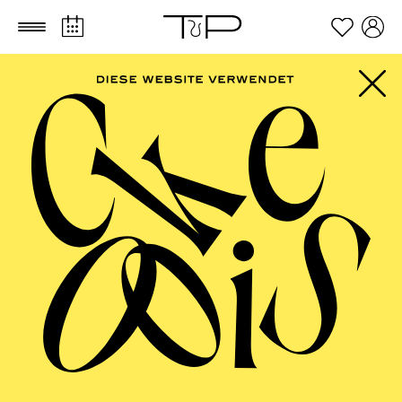
Zum Hauptinhalt springen
Zum Footer springen