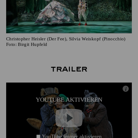
Christopher Heisler (Der Fee), Silvia Weiskopf (Pinocchio)
Foto:
Birgit Hupfeld
Trailer
i
YOUTUBE AKTIVIEREN
YouTube immer aktivieren