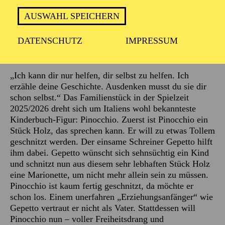
AUSWAHL SPEICHERN
DATENSCHUTZ
IMPRESSUM
Beschreibung
„Ich kann dir nur helfen, dir selbst zu helfen. Ich
erzähle deine Geschichte. Ausdenken musst du sie dir
schon selbst.“ Das Familienstück in der Spielzeit
2025/2026 dreht sich um Italiens wohl bekannteste
Kinderbuch-Figur: Pinocchio. Zuerst ist Pinocchio ein
Stück Holz, das sprechen kann. Er will zu etwas Tollem
geschnitzt werden. Der einsame Schreiner Gepetto hilft
ihm dabei. Gepetto wünscht sich sehnsüchtig ein Kind
und schnitzt nun aus diesem sehr lebhaften Stück Holz
eine Marionette, um nicht mehr allein sein zu müssen.
Pinocchio ist kaum fertig geschnitzt, da möchte er
schon los. Einem unerfahren „Erziehungsanfänger“ wie
Gepetto vertraut er nicht als Vater. Stattdessen will
Pinocchio nun – voller Freiheitsdrang und