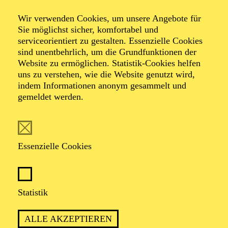
Wir verwenden Cookies, um unsere Angebote für
Sie möglichst sicher, komfortabel und
serviceorientiert zu gestalten. Essenzielle Cookies
sind unentbehrlich, um die Grundfunktionen der
Website zu ermöglichen. Statistik-Cookies helfen
uns zu verstehen, wie die Website genutzt wird,
Foto: Johan Sandberg
indem Informationen anonym gesammelt und
gemeldet werden.
Giulia Cacciatori
Tänzerin (ständiger Gast)
Essenzielle Cookies
VITA
Statistik
Die italienische Balletttänzerin Giulia Cacciatori erhielt
ihre Ausbildung am Balletto di Verona und von 2018
ALLE AKZEPTIEREN
bis 2022 in der renommierten Ballettakademie der