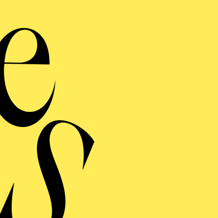
Works
Insz
mit anschlie