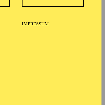
 Romanistik, das sie
IMPRESSUM
bildung an der Otto-
n Bielefeld,
chengladbach.
den Bad Hersfelder
t 2010/2011 ist Ines