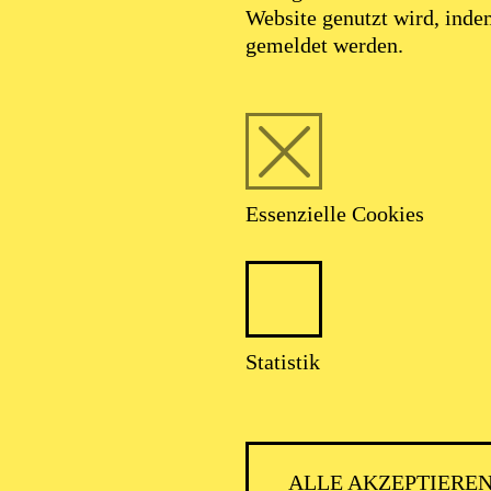
Website genutzt wird, ind
gemeldet werden.
Foto: Johan Sandberg
Essenzielle Cookies
Ines Krug
Statistik
Schauspiel-Ensemble
ALLE AKZEPTIERE