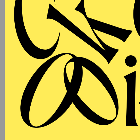
SCHAUSPIEL ESSEN
PREMI
Samstag
DI
19.09.2026
Im Ansc
19:30
Besetzu
Grillo-Theater
SCHAUSPIEL ESSEN
Sonntag
DI
27.09.2026
Besetzu
19:00
Grillo-Theater