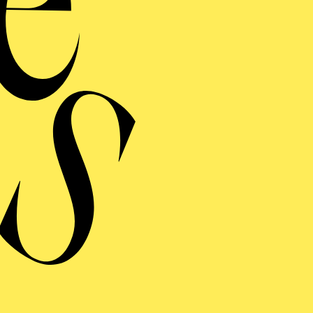
ERE
E WILDENTE
hluss laden wir zur öffentlichen Premierenfeier im Café Central ein
ng einblenden
E WILDENTE
ng einblenden