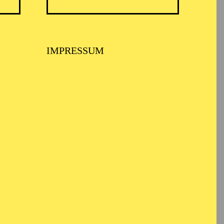
IMPRESSUM
schichte,
hr-Universität Bochum
hausen engagiert.
en Dokumentarfilm
-Stiftung im
ospektakel X zusammen
beiten entstanden unter
ter Osnabrück, Theater
axim Gorki Theater und