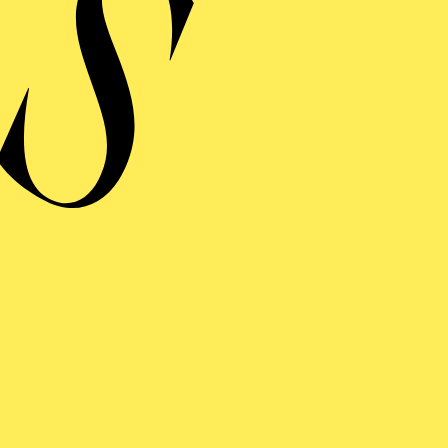
idelberger Stückemarkt mit der Inszenierung "Tragödi
t. Ab der Spielzeit 2024/2025 ist sie Künstlerische Co
taatstheaters Wiesbaden. Endspiel ist ihre erste Arbeit 
FOLGE UNS AUF SOCIAL MEDI