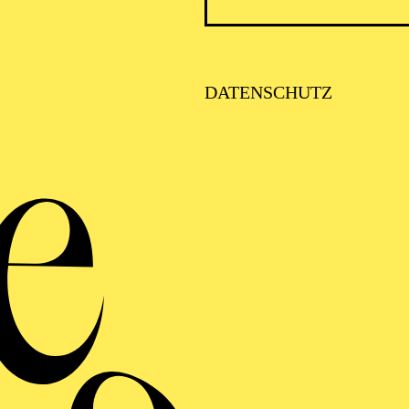
VITA
DATENSCHUTZ
 in Gaziantep, studierte Szenische Forschung, Kunstge
en sowie Moderne und Zeitgenössische Kunst an der Ru
on 2017 bis 2019 als Regieassistentin am Theater Ober
rten sie nach Israel und Paris. 2011 wurde sie für ihr
zel, meine Heimat" mit dem Sonderpreis der Mercator
ezeichnet.
or den Wäldern" wurde sie 2020 auf dem Festival Mon
urak Hoffmann mit dem Jurypreis geehrt. Bisherige Ar
haus Bochum, Junges Schauspielhaus Düsseldorf, Thea
nstanz, Staatstheater Braunschweig, Theater Bonn, M
in.