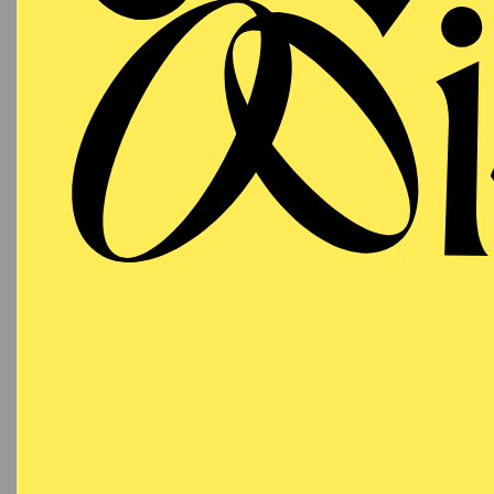
2024 wurde sie beim He
Nachspielpreis nominier
Sparte des Hessischen S