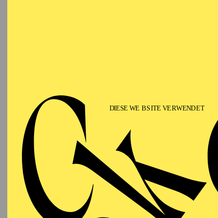
Emel Aydoğdu geb. 1990
Religionswissenschaft
und war anschließend v
Bildungsaufenthalte füh
"Meine Oma, meine Wur
Bundeskanzleramt ausg
Mit "Die Nacht kurz v
mit dem Schauspieler B
anderem am Schauspiel
Oberhausen, Theater Ko
Deutsches Theater Berl