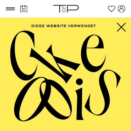
Zum Hauptinhalt springen
Zum Footer springen