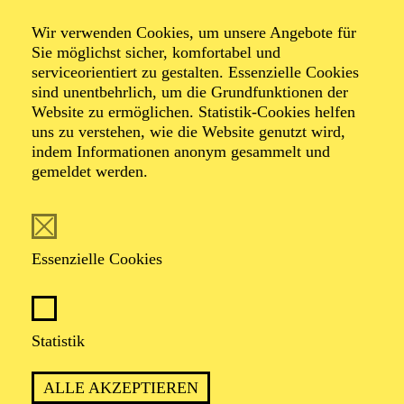
Wir verwenden Cookies, um unsere Angebote für
Sie möglichst sicher, komfortabel und
serviceorientiert zu gestalten. Essenzielle Cookies
sind unentbehrlich, um die Grundfunktionen der
Website zu ermöglichen. Statistik-Cookies helfen
uns zu verstehen, wie die Website genutzt wird,
Foto: Emil Schwarz
indem Informationen anonym gesammelt und
gemeldet werden.
Sebastian Maier
Essenzielle Cookies
VITA
Sebastian Maier, geb. 1980 in Herne, studierte
Statistik
Soziologie an der Universität Duisburg/Essen. Er
arbeitete als Theatermusiker und Komponist für diverse
ALLE AKZEPTIEREN
Produktionen, u.a. am Theater Kohlenpott Herne, am