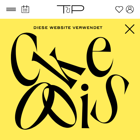
Zum Hauptinhalt springen
Zum Footer springen