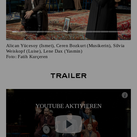
Alican Yücesoy (Ismet), Ceren Bozkurt (Musikerin), Silvia
Weiskopf (Luise), Lene Dax (Yasmin)
Foto:
Fatih Kurçeren
Trailer
i
YOUTUBE AKTIVIEREN