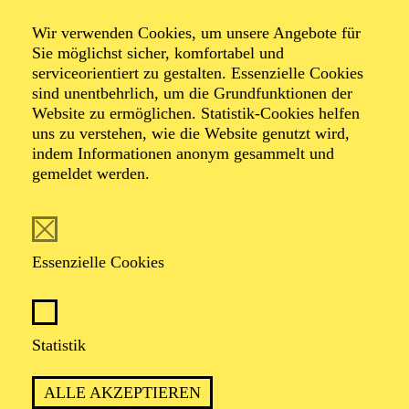
Wir verwenden Cookies, um unsere Angebote für
Ein musikalischer Abend von Selen Kara, Torsten
Sie möglichst sicher, komfortabel und
Kindermann und Akın Emanuel Şipal
serviceorientiert zu gestalten. Essenzielle Cookies
mit Songs von Sezen Aksu
sind unentbehrlich, um die Grundfunktionen der
Website zu ermöglichen. Statistik-Cookies helfen
uns zu verstehen, wie die Website genutzt wird,
TICKETS
indem Informationen anonym gesammelt und
gemeldet werden.
Essenzielle Cookies
PREMIERE
20. Dezember 2024
WIEDERAUFNAHME
Statistik
in der Spielzeit 2026/2027
ALLE AKZEPTIEREN