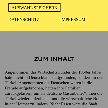
Deutsch mit türkischen Liedtexten
AUSWAHL SPEICHERN
DATENSCHUTZ
IMPRESSUM
2 Stunde 10 Minuten - ohne Pause
Zum Inhalt
Angenommen das Wirtschaftswunder der 1950er Jahre
hätte nicht in Deutschland stattgefunden, sondern in der
Türkei. Angenommen die Deutschen wären in die
Fremde aufgebrochen, hätten ihre Familien
zurückgelassen, um als deutsche Gastarbeiter*innen die
Türkei wieder aufzubauen und die wirtschaftliche Not
in der Heimat zu lindern. Nicht Essen wäre die Stadt