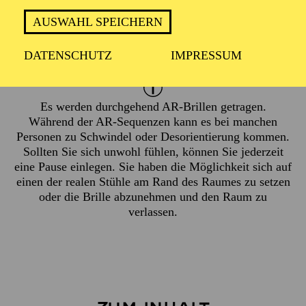
ca. 1 Stunde, keine Pause
AUSWAHL SPEICHERN
Empfohlen ab 16 Jahren
DATENSCHUTZ
IMPRESSUM
Es werden durchgehend AR-Brillen getragen.
Während der AR-Sequenzen kann es bei manchen
Personen zu Schwindel oder Desorientierung kommen.
Sollten Sie sich unwohl fühlen, können Sie jederzeit
eine Pause einlegen. Sie haben die Möglichkeit sich auf
einen der realen Stühle am Rand des Raumes zu setzen
oder die Brille abzunehmen und den Raum zu
verlassen.