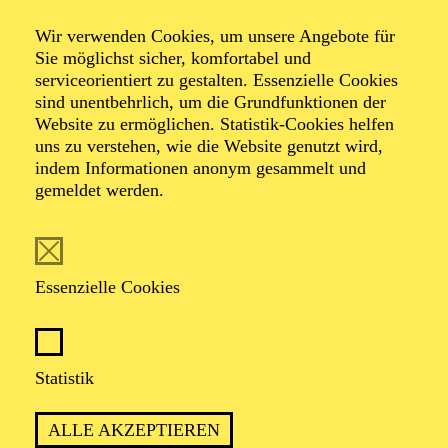
Memo­ries of Snow
Wir verwenden Cookies, um unsere Angebote für
Sie möglichst sicher, komfortabel und
serviceorientiert zu gestalten. Essenzielle Cookies
Eine Augmented-Reality-Installation von Teona
sind unentbehrlich, um die Grundfunktionen der
Galgoțiu, Roman Senkl, Phil Jungschlaeger und Philip
Website zu ermöglichen. Statistik-Cookies helfen
Bussmann
uns zu verstehen, wie die Website genutzt wird,
mit Motiven aus Teona Galgoțius „I can only fall asleep
indem Informationen anonym gesammelt und
if I imagine it is snowing“
gemeldet werden.
Essenzielle Cookies
PREMIERE
10. Oktober 2025
Statistik
ALLE AKZEPTIEREN