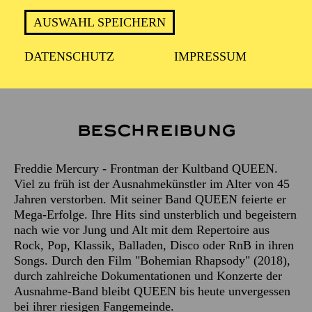
Infos und Video zur Show auf:
www.themusicofqueenlive.de
AUSWAHL SPEICHERN
DATENSCHUTZ
IMPRESSUM
VALENTIN L. FINDLING & BAND
Beschreibung
Freddie Mercury - Frontman der Kultband QUEEN.
Viel zu früh ist der Ausnahmekünstler im Alter von 45
Jahren verstorben. Mit seiner Band QUEEN feierte er
Mega-Erfolge. Ihre Hits sind unsterblich und begeistern
nach wie vor Jung und Alt mit dem Repertoire aus
Rock, Pop, Klassik, Balladen, Disco oder RnB in ihren
Songs. Durch den Film "Bohemian Rhapsody" (2018),
durch zahlreiche Dokumentationen und Konzerte der
Ausnahme-Band bleibt QUEEN bis heute unvergessen
bei ihrer riesigen Fangemeinde.