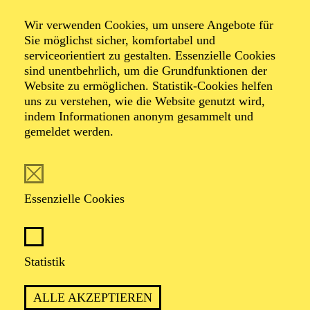
The Music of Queen
Wir verwenden Cookies, um unsere Angebote für
live
Sie möglichst sicher, komfortabel und
serviceorientiert zu gestalten. Essenzielle Cookies
sind unentbehrlich, um die Grundfunktionen der
Die Live-Tribute-Show mit den größten
Website zu ermöglichen. Statistik-Cookies helfen
uns zu verstehen, wie die Website genutzt wird,
Hits der Britischen Kultband
indem Informationen anonym gesammelt und
gemeldet werden.
Veranstalter: Neumann-Wolff Media und Vertrieb
GmbH
Essenzielle Cookies
Statistik
ALLE AKZEPTIEREN