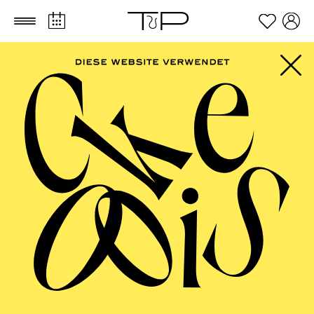
Zum Hauptinhalt springen
Zum Footer springen