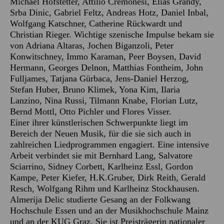
Michael Hofstetter, Attilio Cremonesi, Elias Grandy,
Srba Dinic, Gabriel Feltz, Andreas Hotz, Daniel Inbal,
Wolfgang Katschner, Catherine Rückwardt und
Christian Rieger. Wichtige szenische Impulse bekam sie
von Adriana Altaras, Jochen Biganzoli, Peter
Konwitschney, Immo Karaman, Peer Boysen, David
Hermann, Georges Delnon, Matthias Fontheim, John
Fulljames, Tatjana Gürbaca, Jens-Daniel Herzog,
Stefan Huber, Bruno Klimek, Yona Kim, Ilaria
Lanzino, Nina Russi, Tilmann Knabe, Florian Lutz,
Bernd Mottl, Otto Pichler und Flores Visser.
Einer ihrer künstlerischen Schwerpunkte liegt im
Bereich der Neuen Musik, für die sie sich auch in
zahlreichen Liedprogrammen engagiert. Eine intensive
Arbeit verbindet sie mit Bernhard Lang, Salvatore
Sciarrino, Sidney Corbett, Karlheinz Essl, Gordon
Kampe, Peter Kiefer, H.K.Gruber, Dirk Reith, Gerald
Resch, Wolfgang Rihm und Karlheinz Stockhausen.
Almerija Delic studierte Gesang an der Folkwang
Hochschule Essen und an der Musikhochschule Mainz
und an der KUG Graz. Sie ist Preisträgerin nationaler