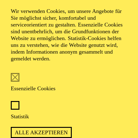
Wir verwenden Cookies, um unsere Angebote für
Sie möglichst sicher, komfortabel und
serviceorientiert zu gestalten. Essenzielle Cookies
sind unentbehrlich, um die Grundfunktionen der
Website zu ermöglichen. Statistik-Cookies helfen
uns zu verstehen, wie die Website genutzt wird,
indem Informationen anonym gesammelt und
gemeldet werden.
Almerija Delic
Essenzielle Cookies
VITA
Nach Engagements am Staatstheaters Mainz, am
Theater Osnabrück und dem Theater Dortmund, wurde
Statistik
Almerija Delic ab der Spielzeit 2018/2019
Ensemblemitglied des Staatstheater Nürnberg.
ALLE AKZEPTIEREN
Gastengagements führten die Mezzosopranistin u. a. an